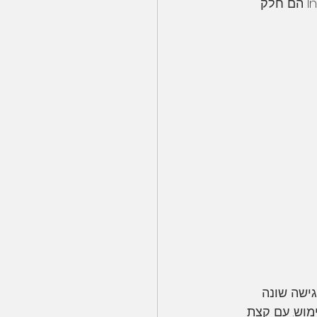
באיכות גבוהה עם צבעים מרהיבים ופרטים חדים. בנוסף, "הפגמים" של תמונות Instax הם חלק 
ורש גישה שונה 
יטיביות לשימוש. עם קצת 