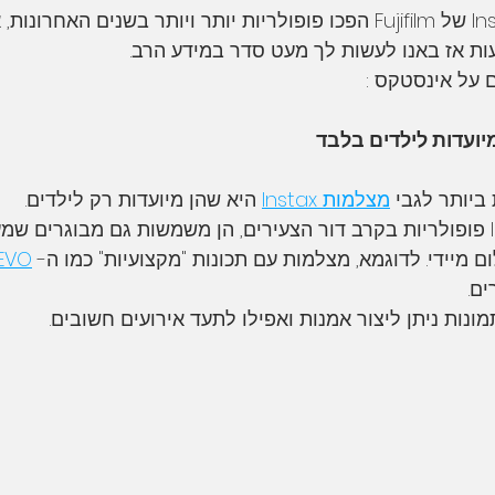
אינסטקס מיני 11
אינסטקס מיני לינק
INSTAX MINI LINK
מצלמות ומדפסות Instax של Fujifilm הפכו פופולריות יותר ויותר בשנים האח
ת אז באנו לעשות לך מעט סדר במידע הרב.
INST
INSTAX LINK WIDE
INSTAX MINI EVO
מצלמת פולא
טיפים
פורים
הכי נצפים
INSTAX MINI 12
ביותר לגבי 
מצלמות Instax
 היא שהן מיועדות רק לילדים. 
בעוד שמצלמות Instax פופולריות בקרב דור הצעירים, הן משמשות גם מבוגרים 
 מיידי. לדוגמא, מצלמות עם תכונות "מקצועיות" כמו ה- 
EVO
ם.
ונות ניתן ליצור אמנות ואפילו לתעד אירועים חשובים.