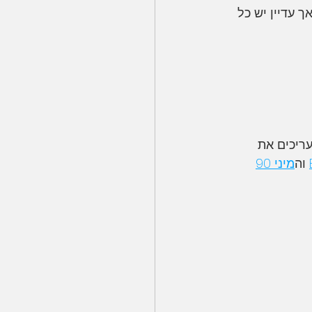
מצלמה היברידית
רונות, אך עדיין יש כל 
רויד
POLAROID
שמעריכים את 
 וה
מיני 90