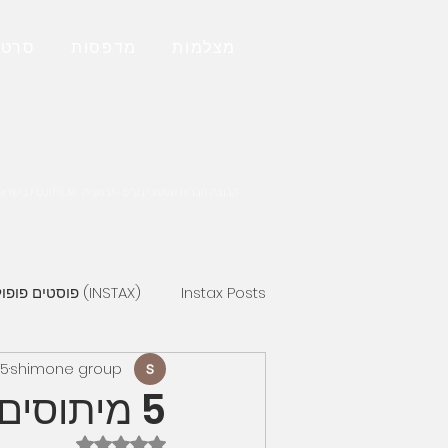
מצלמות
מדפסות
סרטי
קבוצת חברות שמעוני בע"מ - יבואנית FUJIFILM בישראל.
Instax Posts
(INSTAX) פוסטים פופולאריים
shimone group
5 ביולי 2023
סדרת אינסטקס מיני
מצלמת פית
5 מיתוסים על אינסטקס (INSTAX)
דירוג של NaN מתוך 5 כוכבים