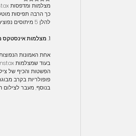
INSTAX SQ6
אינסטקס מיני 9
כך הרבה תפיסות מוטעו
להלן 5 מיתוסים נפוצים על אינסטקס :
AX MINI 40
Instax Mini 11 vs 9
1. מצלמות אינסטקס מיועדות לילדים בלבד
SMARTPHONE PRINTER
הדרכה
אחת האמונות הנפוצות 
הפשטות והכיף של צילום
פופולריות בקרב מבוגרי
בנוסף, מעבר לצילום תמ