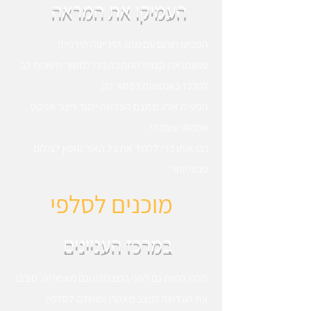
העמיקו את המראה
הטביעו חותם עם מתג הוינייטה הידנית!
עמעמו את קצוות התמונה כדי למשוך תשומת לב
למרכז באמצעות כפתור זה.
הפעילו אותו וצמצם העדשה ייסגר וייצור אפקט
אמנותי עוצמתי.
כבו אותו כדי ללכוד את כל האור הזמין לצילום
טבעי יותר.
מוכנים לסלפי
במרכז העניינים
תהנו להיות גם לפני המצלמה וגם מאחוריה. סובבו
את העדשה למצב מאקרו (מושלם לסלפי)