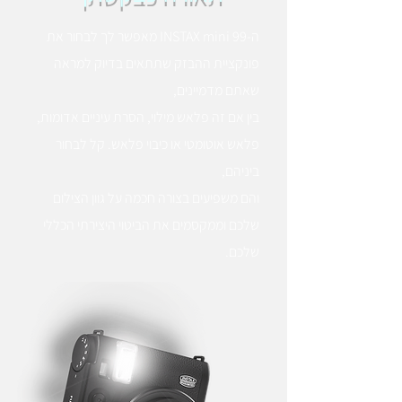
ה-INSTAX mini 99 מאפשר לך לבחור את
פונקציית ההבזק שתתאים בדיוק למראה
שאתם מדמיינים,
בין אם זה פלאש מילוי, הסרת עיניים אדומות,
פלאש אוטומטי או כיבוי פלאש. קל לבחור
ביניהם,
והם משפיעים בצורה חכמה על גוון הצילום
שלכם וממקסמים את הביטוי היצירתי הכללי
שלכם.