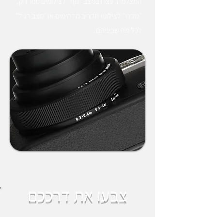
המצלמה. עצרו במצב "נוף" לצילומים ממרחק,
"מקרו" לצילומי תקריב מדהימים או "מצב רגיל"
לכל מה שביניהם.
צבעו את דרככם