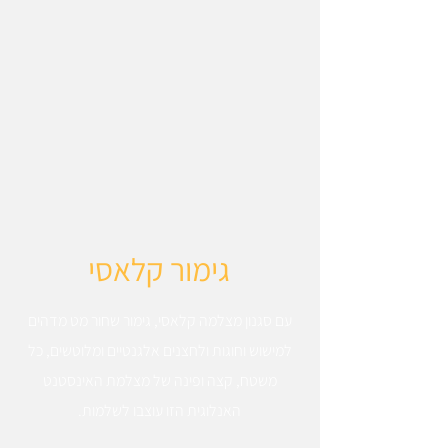
גימור קלאסי
עם סגנון מצלמה קלאסי, גימור שחור מט מדהים
למישוש וחוגות ולחצנים אלגנטיים ומלוטשים, כל
משטח, קצה ופינה של מצלמת האינסטנט
האנלוגית הזו עוצבו לשלמות.