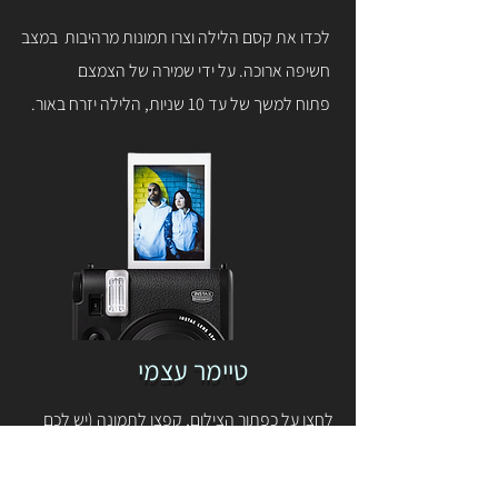
לכדו את קסם הלילה וצרו תמונות מרהיבות במצב
חשיפה ארוכה. על ידי שמירה של הצמצם
פתוח למשך של עד 10 שניות, הלילה יזרח באור.
טיימר עצמי
לחצו על כפתור הצילום, קפצו לתמונה (יש לכם
בערך 10 שניות) ו-"קליק", התמונה צולמה. אף
אחד לא יישאר בחוץ עם ה-INSTAX mini 99.