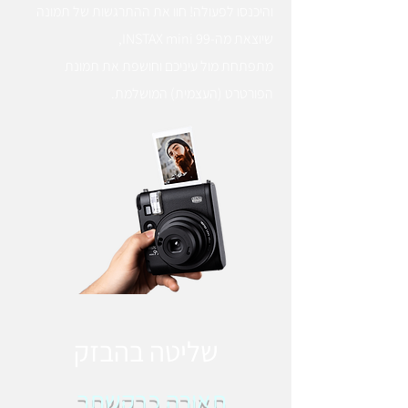
והיכנסו לפעולה! חוו את ההתרגשות של תמונה
שיוצאת מה-INSTAX mini 99,
מתפתחת מול עיניכם וחושפת את תמונת
הפורטרט (העצמית) המושלמת.
שליטה בהבזק
תאורה כבקשתך