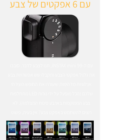
עם 6 אפקטים של צבע
עם ה-INSTAX mini 99, תנו לצבע לדבר. סובבו
את גלגל אפקטי הצבע ותקבלו שש אפשרויות צבע
אנלוגיות מדהימות שיעוררו את החופש היצירתי
שלכם (הכל מופעל על ידי נורות LED מתחלפות
צבע הממוקמות בארבע פינות המצלמה). לא
רוצים להשתמש באפקט צבע? אין בעיה, פשוט
סובבו את הגלגל למצב רגיל.