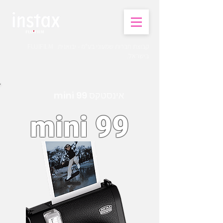
קבוצת חברות שמעוני בע"מ - יבואנית FUJIFILM
בישראל.
אינסטקס mini 99
mini 99