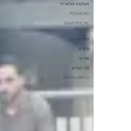
מצלמת פולארויד
POLAROID
SMARTPHONE
PRINTER
הדרכה
טיפים
פורים
הכי נצפים
INSTAX MINI 12