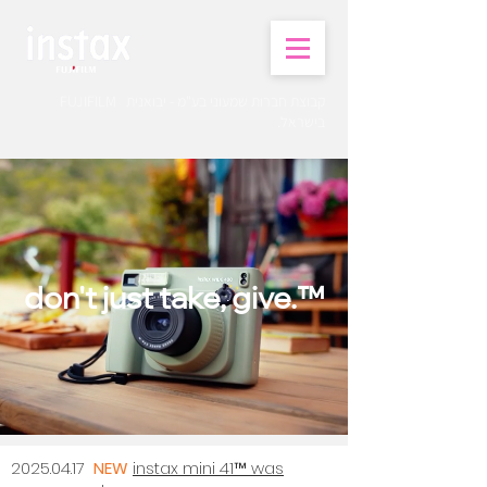
קבוצת חברות שמעוני בע"מ - יבואנית FUJIFILM
בישראל.
don't just take, give.™
2025.04.17
NEW
instax mini 41™ was