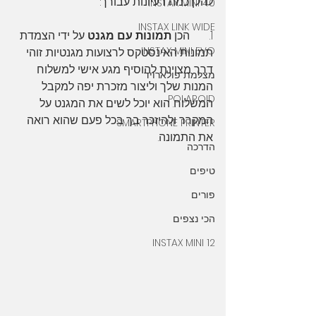
להלן כמה רעיונות עבורך:
INSTAX MINI 40
INSTAX LINK WIDE
1.       הכן 
תמונות עם מגנט
 על ידי הצמדת 
INSTAX MINI EVO
תמונות האינסטקס לרצועות מגנטיות. זוהי 
דרך מצוינת להוסיף מגע אישי למשלוח 
מצלמת פולארויד
המנות שלך וליצור מזכרת יפה למקבל 
POLAROID
המשלוח. הוא יוכל לשים את המגנט על 
המקרר ולהיזכר בך בכל פעם שהוא רואה 
SMARTPHONE PRINTER
את התמונה.
הדרכה
טיפים
פורים
הכי נצפים
INSTAX MINI 12