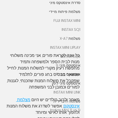
סדרת אינסטקס מיני
מצלמת פיתוח מיידי
FUJI INSTAX MINI
INSTAX SQ1
מצלמת X-A7
INSTAX MINI LIPLAY
כל שנה לקראת פורים, אני מכינה משלוחי 
INSTAX SQ6
מנות לבית הספר ולמשפחה ותמיד 
אינסטקס מיני 9
מחפשת רעיון מקורי למשלוח המנות, לחייל 
שנשאר בבסיס בחג פורים, לתלמיד 
אינסטקס מיני 11
שמקבל את משלוח המנות שהכנתי, לגננות, 
אינסטקס מיני לינק
למורים וכמובן לבני המשפחה.
INSTAX MINI LINK
מאחר ולרוב הילדים יש היום 
מצלמת 
מצלמה היברידית
אינסטקס
, אפשר לשדרג את משלוח המנות 
Instax Mini 11 vs 9
ולהפוך אותו לאישי ומיוחד. 