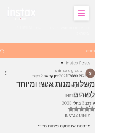
קבוצת חברות שמעוני בע"מ - יבואנית FUJIFILM
בישראל.
פוסט
Instax Posts
shimone group
Instax Posts
21 בפבר׳ 2023
זמן קריאה 2 דקות
משלוח מנות אישי ומיוחד
(INSTAX) פוסטים פופולאריים
לפורים
INSTAX MINI 11
עודכן:
3 ביולי 2023
DIY
דירוג של NaN מתוך 5 כוכבים
INSTAX MINI 9
מדפסת אינסטקס פיתוח מיידי