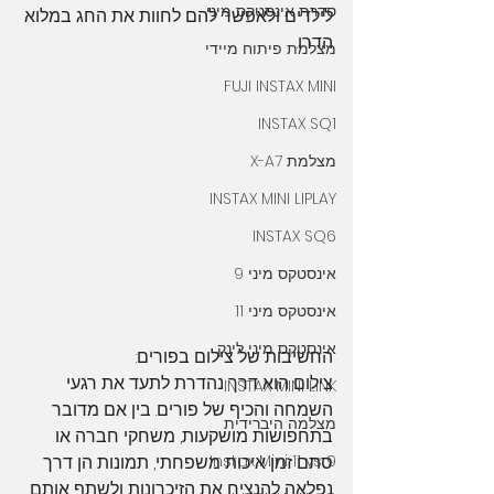
סדרת אינסטקס מיני
לילדים ולאפשר להם לחוות את החג במלוא 
הדרו.
מצלמת פיתוח מיידי
FUJI INSTAX MINI
INSTAX SQ1
מצלמת X-A7
INSTAX MINI LIPLAY
INSTAX SQ6
אינסטקס מיני 9
אינסטקס מיני 11
אינסטקס מיני לינק
החשיבות של צילום בפורים:
צילום הוא דרך נהדרת לתעד את רגעי 
INSTAX MINI LINK
השמחה והכיף של פורים. בין אם מדובר 
מצלמה היברידית
בתחפושות מושקעות, משחקי חברה או 
Instax Mini 11 vs 9
סתם זמן איכות משפחתי, תמונות הן דרך 
נפלאה להנציח את הזיכרונות ולשתף אותם 