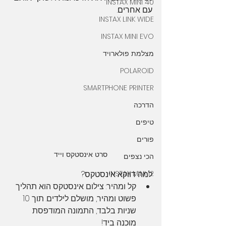
INSTAX MINI 40
עם אחרים.
INSTAX LINK WIDE
INSTAX MINI EVO
מצלמת פולארויד
POLAROID
SMARTPHONE PRINTER
הדרכה
טיפים
פורים
סרט אינסטקס וייד
הכי נצפים
INSTAX MINI 12
למה דווקא אינסטקס?
קל ומהיר: צילום אינסטקס הוא תהליך 
פשוט ומהיר, מושלם לילדים. תוך 10 
שניות בלבד, התמונה המודפסת 
מוכנה ביד!