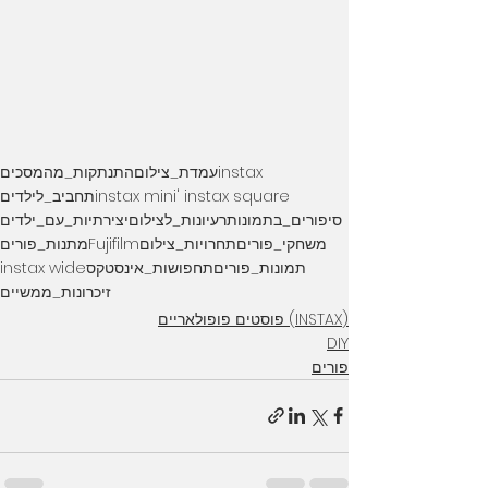
instax
עמדת_צילום
התנתקות_מהמסכים
instax mini' instax square
תחביב_לילדים
סיפורים_בתמונות
רעיונות_לצילום
יצירתיות_עם_ילדים
משחקי_פורים
תחרויות_צילום
Fujifilm
מתנות_פורים
תמונות_פורים
תחפושות_אינסטקס
instax wide
זיכרונות_ממשיים
(INSTAX) פוסטים פופולאריים
DIY
פורים