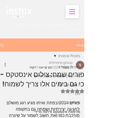
קבוצת חברות שמעוני בע"מ - יבואנית FUJIFILM
בישראל.
פוסט
Instax Posts
shimone group
Instax Posts
21 בפבר׳ 2024
זמן קריאה 1 דקות
פורים שמח: צילום אינסטקס -
(INSTAX) פוסטים פופולאריים
כי גם בימים אלו צריך לשמוח!
INSTAX MINI 11
דירוג של NaN מתוך 5 כוכבים
DIY
פורים 2024 בפתח, ואיתו מגיע רגע מושלם 
INSTAX MINI 9
לחגיגה, יצירתיות ושמחה. גם בתקופה 
מדפסת אינסטקס פיתוח מיידי
מורכבת כמו זאת, חשוב לשמור על שיגרה 