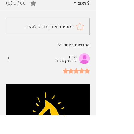
3 תגובות
0.0 / 5 ‏(0)
מזמינים אותך לדרג ולהגיב...
13 רעיונות מקוריים ליום
האהבה (valentine day)
החדשות ביותר
אורח
12 במרץ 2024
דירוג של 5 מתוך 5 כוכבים