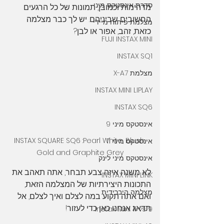
סדרת אינסטקס מיני
מדהימות וכמובן, תמונות של כל הרגעים 
החשובים שביניהם. יש לך כבר מצלמה 
מצלמת פיתוח מיידי
כזאת, זהב, אפור או לבן? 
FUJI INSTAX MINI
INSTAX SQ1
מצלמת X-A7
INSTAX MINI LIPLAY
INSTAX SQ6
אינסטקס מיני 9
INSTAX SQUARE SQ6 :Pearl White, Blush 
אינסטקס מיני 11
Gold and Graphite Grey
אינסטקס מיני לינק
לא משנה איזה צבע תבחר, אתה תאהב את 
INSTAX MINI LINK
התכונות היצירתיות של המצלמה הזאת, 
מצלמה היברידית
ואם אתה תקוע במה לצלם ואיך לצלם, אל 
תדאג אנחנו כאן כדי לעזור!
Instax Mini 11 vs 9