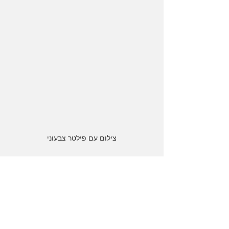
צילום עם פילטר צבעוני
ניתן לכבות את הפלאש על ידי לחיצה על 
כפתור ה- FLASH; שנמצא מתחת ללחצן 
MODE. כאשר הנורית דולקת, הפלאש לא 
יופעל. ההבזק יופעל כשתצלם תמונות. כדי 
להפעיל שוב את הפלאש לחץ שוב על 