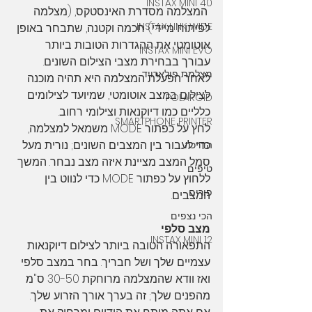
INSTAX MINI 40
 המצלמה מסדרת האינסטקס, (מצלמה 
INSTAX LINK WIDE
לפיתוח מיידי) חכמה וקטנה, שתבחר באופן 
אוטומטי את ההגדרות הטובות ביותר 
INSTAX MINI EVO
עבורך בבחירת מצבי הצילום השונים. 
מצלמת פולארויד
לאחר הפעלת המצלמה היא תהיה מוכנה 
לצילום במצב אוטומטי, שמיועד לצילומים 
POLAROID
כלליים כמו דיוקנאות וצילומי רחוב. 
SMARTPHONE PRINTER
לחץ על כפתור MODE משמאל למצלמה, 
כדי לעבור בין המצבים השונים; נורית מעל 
הדרכה
סמל המצב מציינת איזה מצב נבחר. המשך 
טיפים
ללחוץ על כפתור MODE כדי לנווט בין 
פורים
המצבים. 
הכי נצפים
מצב סלפי
INSTAX MINI 12
התפאורה הטובה ביותר לצילום דיוקנאות 
עצמיים שלך ושל חבריך. בחר במצב סלפי 
ואז וודא שהמצלמה מרוחקת 30-50 ס"מ 
מהפנים שלך; זה בערך אורך הזרוע שלך. 